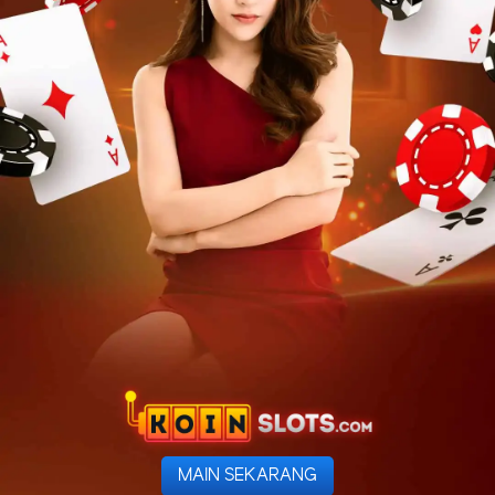
MAIN SEKARANG